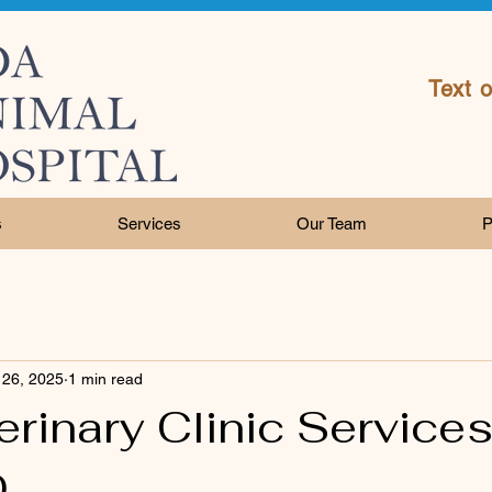
Text 
s
Services
Our Team
P
 26, 2025
1 min read
rinary Clinic Services
D