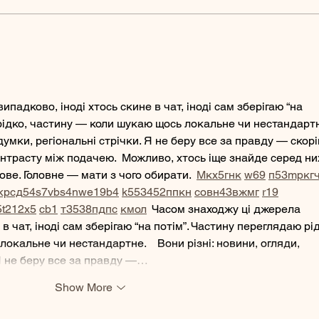
Experienced Veterinary
Team at Ada Animal
Hospital
падково, іноді хтось скине в чат, іноді сам зберігаю “на 
рідко, частину — коли шукаю щось локальне чи нестандартн
 думки, регіональні стрічки. Я не беру все за правду — скорі
нтрасту між подачею.  Можливо, хтось іще знайде серед ни
ве. Головне — мати з чого обирати.  
М
к
х
5
г
нк
w69
п
53
mp
кг
кр
сд
54
s7
vb
s4
nw
e19
b4
k55
34
52
пп
кн
с
о
вн
43
вж
мг
r19
5
t21
2x5
cb1
т
35
38
пд
пс
км
ол
  Часом знаходжу ці джерела 
в чат, іноді сам зберігаю “на потім”. Частину переглядаю рід
кальне чи нестандартне.    Вони різні: новини, огляди, 
 Я не беру все за правду —…
Show More