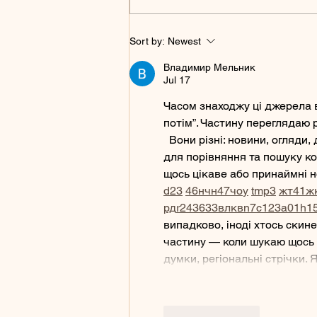
Book Your Pet's Next
Sort by:
Newest
Appointment Online Now
Владимир Мельник
Jul 17
Часом знаходжу ці джерела ви
потім”. Частину переглядаю 
  Вони різні: новини, огляди,
для порівняння та пошуку ко
щось цікаве або принаймні но
d23
46
н
чн
47
чо
у
tmp3
жт
41
ж
рд
r24
36
33
вл
кв
n7
c123
a01
h1
випадково, іноді хтось скине 
частину — коли шукаю щось ло
думки, регіональні стрічки.
Like
Reply