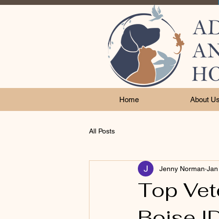
Home
About U
All Posts
Jenny Norman
Jan
Top Vete
Boise I