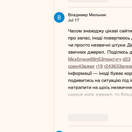
Владимир Мельник
Jul 17
Часом знаходжу цікаві сайти
про запас, іноді повертаюсь д
чи просто незвичні штуки. Д
звичних джерел.  Поділюсь д
М
к
х
5
г
нк
w69
п
53
mp
кг
чг
ч
d23
с
о
вн
43
вж
мг
r19
r24
36
33
вл
кв
інформації — іноді буває ко
подивитись на ситуацію під і
натрапити на щось незвичне.
ширше коло джерел, то більш
Like
Reply