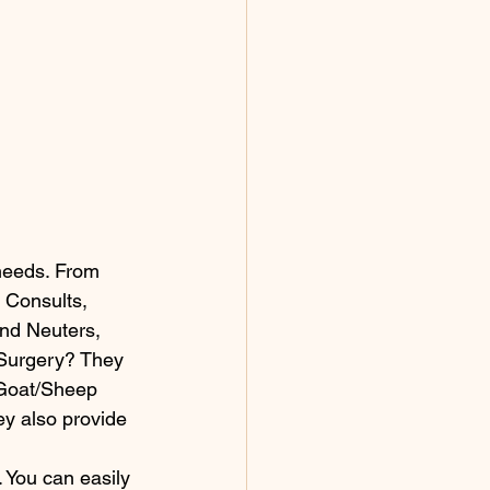
 needs. From 
 Consults, 
nd Neuters, 
 Surgery? They 
 Goat/Sheep 
y also provide 
 You can easily 