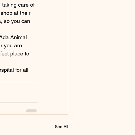
 taking care of 
shop at their 
a, so you can 
 Ada Animal 
er you are 
ect place to 
ital for all 
See All