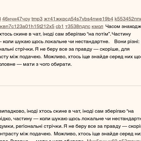
3
46
н
чн
47
чо
у
tmp3
жт
41
ж
кр
сд
54
s7
vb
s4
nw
e19
b4
k55
34
52
пп
кв
n7
c123
a01
h15
t21
2x5
cb1
т
35
38
пд
пс
км
ол
  Часом знаходж
тось скине в чат, іноді сам зберігаю “на потім”. Частину 
 коли шукаю щось локальне чи нестандартне.    Вони різні: 
нальні стрічки. Я не беру все за правду — скоріше, для 
сту між подачею.  Можливо, хтось іще знайде серед них що
оловне — мати з чого обирати. 
падково, іноді хтось скине в чат, іноді сам зберігаю “на 
рідко, частину — коли шукаю щось локальне чи нестандартн
 думки, регіональні стрічки. Я не беру все за правду — скорі
нтрасту між подачею.  Можливо, хтось іще знайде серед ни