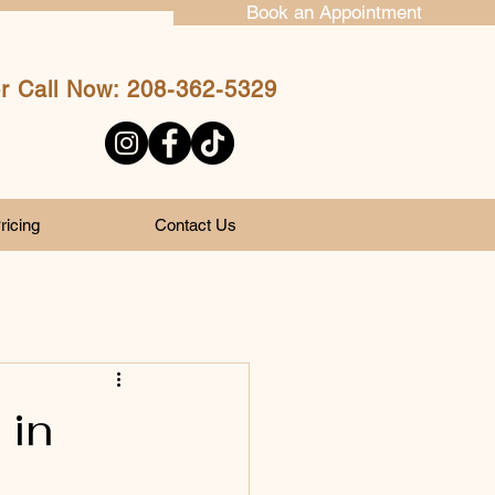
Book an Appointment
or Call Now: 208-362-5329
ricing
Contact Us
 in