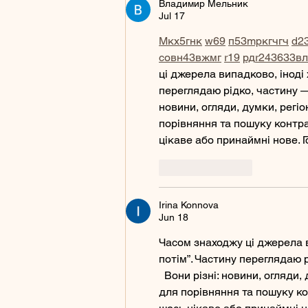
Владимир Мельник
Jul 17
М
к
х
5
г
нк
w69
п
53
mp
кг
чг
ч
d2
с
о
вн
43
вж
мг
r19
рд
r24
36
33
вл
ці джерела випадково, іноді х
переглядаю рідко, частину —
новини, огляди, думки, регіо
порівняння та пошуку контра
цікаве або принаймні нове. Г
Like
Reply
Irina Konnova
Jun 18
Часом знаходжу ці джерела ви
потім”. Частину переглядаю 
  Вони різні: новини, огляди,
для порівняння та пошуку ко