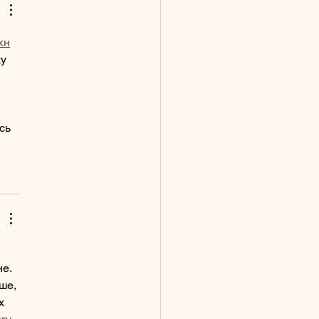
кн
у 
сь 
е.  
ше, 
х 