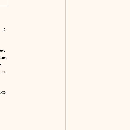
е.  
ше, 
х 
чг
ч
ко, 