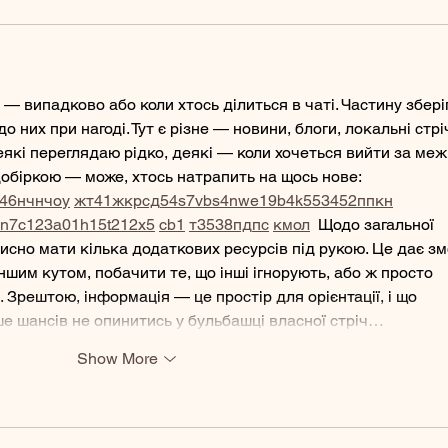
 — випадково або коли хтось ділиться в чаті. Частину збері
о них при нагоді. Тут є різне — новини, блоги, локальні стрі
еякі переглядаю рідко, деякі — коли хочеться вийти за межі
обіркою — може, хтось натрапить на щось нове:  
46
н
чн
чо
у
жт
41
ж
кр
сд
54
s7
vb
s4
nw
e19
b4
k55
34
52
пп
кн
n7
c123
a01
h15
t21
2x5
cb1
т
35
38
пд
пс
км
ол
  Щодо загальної 
рисно мати кілька додаткових ресурсів під рукою. Це дає зм
ншим кутом, побачити те, що інші ігнорують, або ж просто 
 Зрештою, інформація — це простір для орієнтації, і що 
е шансів не опинитись у бульбашці власної стріч…
Show More